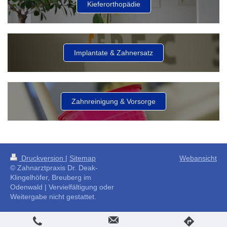
Kieferorthopädie
Implantate & Zahnersatz
Zahnreinigung & Vorsorge
Druckversion
|
Sitemap
Webansicht
© Zahnarztpraxis Dr. Deak-
Klingelhöfer, Breuberg im
Odenwald | Vervielfältigung oder
Weitergabe nicht gestattet.